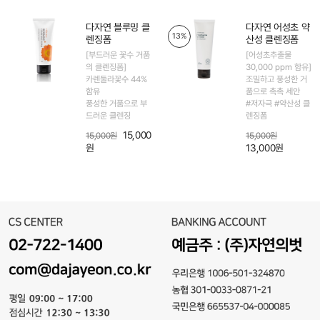
다자연 블루밍 클
다자연 어성초 약
13%
렌징폼
산성 클렌징폼
[부드러운 꽃수 거품
[어성초추출물
의 클렌징폼]
30,000 ppm 함유]
카렌둘라꽃수 44%
조밀하고 풍성한 거
함유
품으로 촉촉 세안
풍성한 거품으로 부
#저자극 #약산성 클
드러운 클렌징
렌징폼
15,000
15,000원
15,000원
원
13,000원