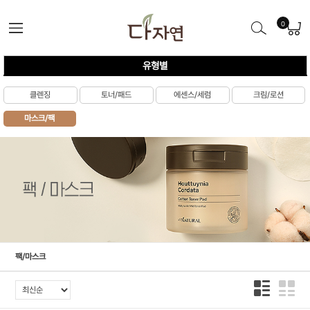
0
유형별
클렌징
토너/패드
에센스/세럼
크림/로션
마스크/팩
팩/마스크