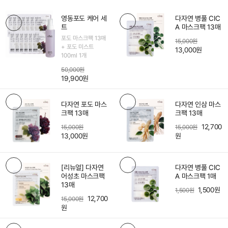
영동포도 케어 세
다자연 병풀 CIC
트
A 마스크팩 13매
포도 마스크팩 13매
15,000원
+ 포도 미스트
13,000원
100ml 1개
50,000원
19,900원
다자연 포도 마스
다자연 인삼 마스
크팩 13매
크팩 13매
12,700
15,000원
15,000원
13,000원
원
[리뉴얼] 다자연
다자연 병풀 CIC
어성초 마스크팩
A 마스크팩 1매
13매
1,500원
1,500원
12,700
15,000원
원