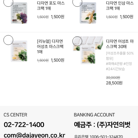
다자연 포도 마스
다자연 인삼 마스
크팩 1매
크팩 1매
1,500원
1,500원
1,500원
1,500원
[리뉴얼] 다자연
다자연 어성초 마
어성초 마스크팩
스크팩 30매
1매
[어성초추출물 50%
함유]
1,500원
1,500원
#화해4관왕 #진정
#24시간보습
39,900원
28,500원