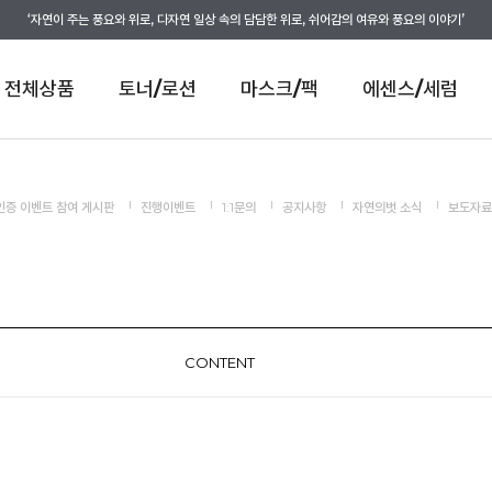
‘자연이 주는 풍요와 위로, 다자연 일상 속의 담담한 위로, 쉬어감의 여유와 풍요의 이야기’
전체상품
토너/로션
마스크/팩
에센스/세럼
인증 이벤트 참여 게시판
진행이벤트
1:1문의
공지사항
자연의벗 소식
보도자료
CONTENT