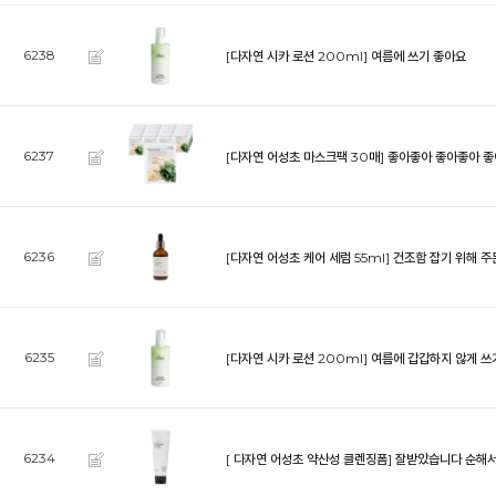
6238
[다자연 시카 로션 200ml]
여름에 쓰기 좋아요
6237
[다자연 어성초 마스크팩 30매]
좋아좋아 좋아좋아 
6236
[다자연 어성초 케어 세럼 55ml]
건조함 잡기 위해 주
6235
[다자연 시카 로션 200ml]
여름에 갑갑하지 않게 쓰
6234
[ 다자연 어성초 약산성 클렌징폼]
잘받았습니다 순해