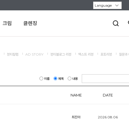
크림
클렌징
뷰티칼럼
AD STORY
뷰티블로그 리뷰
텍스트 리뷰
포토리뷰
질문과
이름
제목
내용
NAME
DATE
최진아
2026.08.06