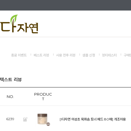
종료 이벤트
베스트 리뷰
사용 전후 리뷰
샘플 신청
뷰티테스터
구매
텍스트 리뷰
PRODUC
NO.
T
6239
[l다자연 어성초 목화솜 토너 패드 80매]
개조아용