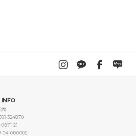
 INFO
연의벗
501-324870
-0871-21
7-04-000085