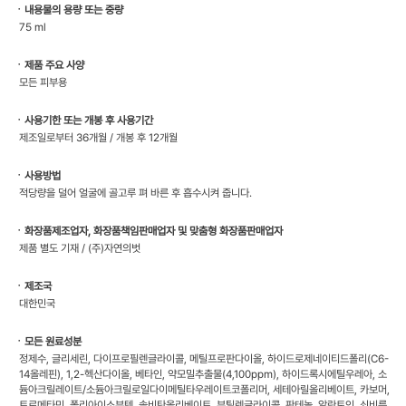
ㆍ내용물의 용량 또는 중량
75 ml
ㆍ제품 주요 사양
모든 피부용
ㆍ사용기한 또는 개봉 후 사용기간
제조일로부터 36개월 / 개봉 후 12개월
ㆍ사용방법
적당량을 덜어 얼굴에 골고루 펴 바른 후 흡수시켜 줍니다.
ㆍ화장품제조업자, 화장품책임판매업자 및 맞춤형 화장품판매업자
제품 별도 기재 / (주)자연의벗
ㆍ제조국
대한민국
ㆍ모든 원료성분
정제수, 글리세린, 다이프로필렌글라이콜, 메틸프로판다이올, 하이드로제네이티드폴리(C6-
14올레핀), 1,2-헥산다이올, 베타인, 약모밀추출물(4,100ppm), 하이드록시에틸우레아, 소
듐아크릴레이트/소듐아크릴로일다이메틸타우레이트코폴리머, 세테아릴올리베이트, 카보머,
트로메타민, 폴리아이소부텐, 솔비탄올리베이트, 부틸렌글라이콜, 판테놀, 알란토인, 쇠비름