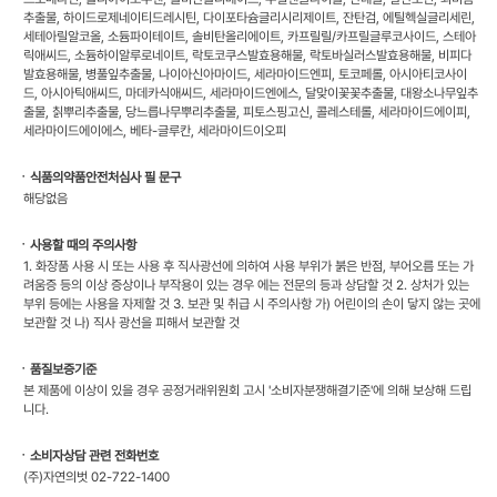
추출물, 하이드로제네이티드레시틴, 다이포타슘글리시리제이트, 잔탄검, 에틸헥실글리세린,
세테아릴알코올, 소듐파이테이트, 솔비탄올리에이트, 카프릴릴/카프릴글루코사이드, 스테아
릭애씨드, 소듐하이알루로네이트, 락토코쿠스발효용해물, 락토바실러스발효용해물, 비피다
발효용해물, 병풀잎추출물, 나이아신아마이드, 세라마이드엔피, 토코페롤, 아시아티코사이
드, 아시아틱애씨드, 마데카식애씨드, 세라마이드엔에스, 달맞이꽃꽃추출물, 대왕소나무잎추
출물, 칡뿌리추출물, 당느릅나무뿌리추출물, 피토스핑고신, 콜레스테롤, 세라마이드에이피,
세라마이드에이에스, 베타-글루칸, 세라마이드이오피
ㆍ식품의약품안전처심사 필 문구
해당없음
ㆍ사용할 때의 주의사항
1. 화장품 사용 시 또는 사용 후 직사광선에 의하여 사용 부위가 붉은 반점, 부어오름 또는 가
려움증 등의 이상 증상이나 부작용이 있는 경우 에는 전문의 등과 상담할 것 2. 상처가 있는
부위 등에는 사용을 자제할 것 3. 보관 및 취급 시 주의사항 가) 어린이의 손이 닿지 않는 곳에
보관할 것 나) 직사 광선을 피해서 보관할 것
ㆍ품질보증기준
본 제품에 이상이 있을 경우 공정거래위원회 고시 '소비자분쟁해결기준'에 의해 보상해 드립
니다.
ㆍ소비자상담 관련 전화번호
(주)자연의벗 02-722-1400