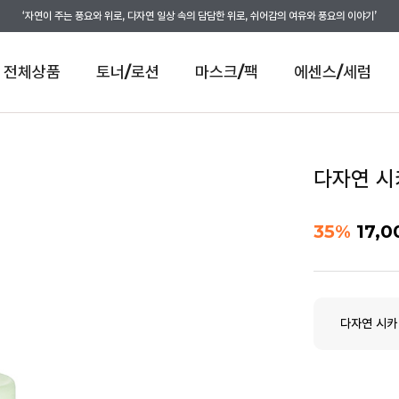
‘자연이 주는 풍요와 위로, 다자연 일상 속의 담담한 위로, 쉬어감의 여유와 풍요의 이야기’
전체상품
토너/로션
마스크/팩
에센스/세럼
다자연 시
35
%
17,0
다자연 시카