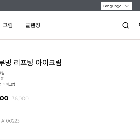
크림
클렌징
루밍 리프팅 아이크림
크림]
함유
성 아이크림
000
36,000
A100223