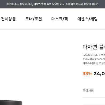
‘자연이 주는 풍요와 위로, 다자연 일상 속의 담담한 위로, 쉬어감의 여유와 풍요의 이야기’
전체상품
토너/로션
마스크/팩
에센스/세럼
다자연 블
[고농축 기능성 아이
수레국화꽃수 52% 
미백&주름개선 기능
33
%
24,
특이사항