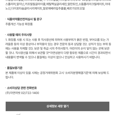
스폴리머,알지닌,카프릴릴글라이콜,에틸헥실글리세린,알란토인,소듐폴리아크릴레이트,아데
노신,다이포타슘글리시리제이트,알로에베라잎추출물,베르가모트오일
ㆍ식품의약품안전처심사 필 문구
주름개선 기능성 화장품
ㆍ사용할 때의 주의사항
1. 화장품 사용 시 또는 사용 후 직사광선에 의하여 사용부위가 붉은 반점, 부어오름 또는 가
려움증 등의 이상 증상이나 부작용이 있는 경우 전문의 등과 상담할 것2. 상처가 있는 부위 등
에는 사용을 자제할 것3. 보관 및 취급 시의 주의사항가. 어린이의 손이 닿지 않는 곳에 보관
할 것나. 직사광선을 피해서 보관할 것*자연성분이 다량 함유된 제품으로 시간이 경과되면서
내용물이 변색될 수 있으나 품질에는 이상이 없으니 안심하고 사용하시기 바랍니다.
ㆍ품질보증기준
본 제품에 이상이 있을 시에는 공정거래위원회 고시 '소비자분쟁해결기준'에 의해 보상해 드
립니다.
ㆍ소비자상담 관련 전화번호
(주)자연의벗 02)722-1400
상세정보 새창 열기