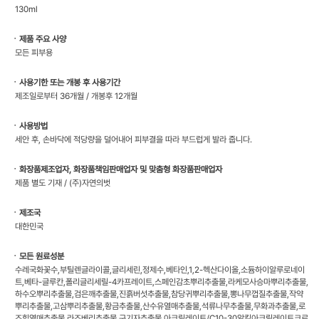
130ml
ㆍ제품 주요 사양
모든 피부용
ㆍ사용기한 또는 개봉 후 사용기간
제조일로부터 36개월 / 개봉후 12개월
ㆍ사용방법
세안 후, 손바닥에 적당량을 덜어내어 피부결을 따라 부드럽게 발라 줍니다.
ㆍ화장품제조업자, 화장품책임판매업자 및 맞춤형 화장품판매업자
제품 별도 기재 / (주)자연의벗
ㆍ제조국
대한민국
ㆍ모든 원료성분
수레국화꽃수,부틸렌글라이콜,글리세린,정제수,베타인,1,2-헥산다이올,소듐하이알루로네이
트,베타-글루칸,폴리글리세릴-4카프레이트,스페인감초뿌리추출물,라케모사승마뿌리추출물,
하수오뿌리추출물,검은깨추출물,진흙버섯추출물,참당귀뿌리추출물,뽕나무껍질추출물,작약
뿌리추출물,고삼뿌리추출물,황금추출물,산수유열매추출물,석류나무추출물,무화과추출물,로
즈힙열매추출물,라즈베리추출물,구기자추출물,아크릴레이트/C10-30알킬아크릴레이트크로