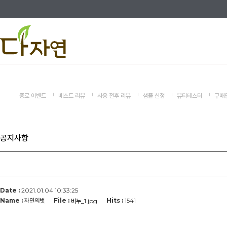
종료 이벤트
베스트 리뷰
사용 전후 리뷰
샘플 신청
뷰티테스터
구매
공지사항
Date :
2021.01.04 10:33:25
Name :
자연의벗
File :
Hits :
1541
비누_1.jpg