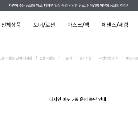
‘자연이 주는 풍요와 위로, 다자연 일상 속의 담담한 위로, 쉬어감의 여유와 풍요의 이야기’
전체상품
토너/로션
마스크/팩
에센스/세럼
인증 이벤트 참여 게시판
진행이벤트
1:1문의
공지사항
자연의벗 소식
보도자료
다자연 비누 2종 운영 중단 안내