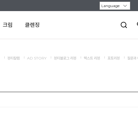
크림
클렌징
뷰티칼럼
AD STORY
뷰티블로그 리뷰
텍스트 리뷰
포토리뷰
질문과