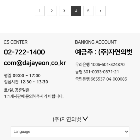
1
2
3
4
5
(주)자연의벗