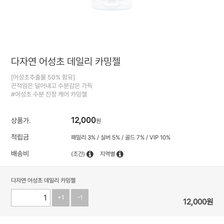
다자연 어성초 데일리 카밍젤
[어성초추출물 50% 함유]
끈적임은 덜어내고 수분감은 가득
#어성초 수분 진정 케어 카밍젤
12,000
상품가.
원
적립금
패밀리 3% / 실버 5% / 골드 7% / VIP 10%
배송비
(조건)
지역별
다자연 어성초 데일리 카밍젤
+1
-1
12,000
원