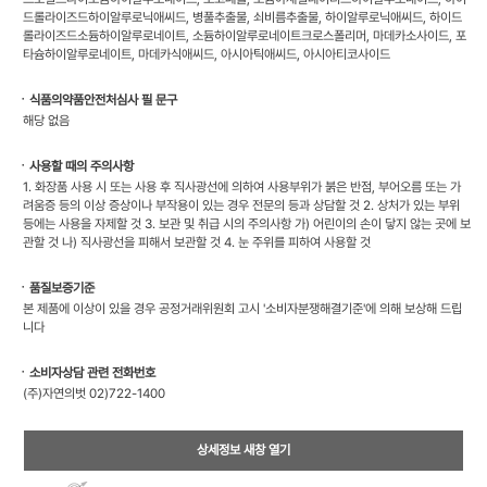
드롤라이즈드하이알루로닉애씨드, 병풀추출물, 쇠비름추출물, 하이알루로닉애씨드, 하이드
롤라이즈드소듐하이알루로네이트, 소듐하이알루로네이트크로스폴리머, 마데카소사이드, 포
타슘하이알루로네이트, 마데카식애씨드, 아시아틱애씨드, 아시아티코사이드
ㆍ식품의약품안전처심사 필 문구
해당 없음
ㆍ사용할 때의 주의사항
1. 화장품 사용 시 또는 사용 후 직사광선에 의하여 사용부위가 붉은 반점, 부어오름 또는 가
려움증 등의 이상 증상이나 부작용이 있는 경우 전문의 등과 상담할 것 2. 상처가 있는 부위
등에는 사용을 자제할 것 3. 보관 및 취급 시의 주의사항 가) 어린이의 손이 닿지 않는 곳에 보
관할 것 나) 직사광선을 피해서 보관할 것 4. 눈 주위를 피하여 사용할 것
ㆍ품질보증기준
본 제품에 이상이 있을 경우 공정거래위원회 고시 '소비자분쟁해결기준'에 의해 보상해 드립
니다
ㆍ소비자상담 관련 전화번호
(주)자연의벗 02)722-1400
상세정보 새창 열기