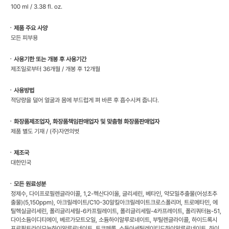
100 ml / 3.38 fl. oz.
ㆍ제품 주요 사양
모든 피부용
ㆍ사용기한 또는 개봉 후 사용기간
제조일로부터 36개월 / 개봉 후 12개월
ㆍ사용방법
적당량을 덜어 얼굴과 몸에 부드럽게 펴 바른 후 흡수시켜 줍니다.
ㆍ화장품제조업자, 화장품책임판매업자 및 맞춤형 화장품판매업자
제품 별도 기재 / (주)자연의벗
ㆍ제조국
대한민국
ㆍ모든 원료성분
정제수, 다이프로필렌글라이콜, 1,2-헥산다이올, 글리세린, 베타인, 약모밀추출물(어성초추
출물)(5,150ppm), 아크릴레이트/C10-30알킬아크릴레이트크로스폴리머, 트로메타민, 에
틸헥실글리세린, 폴리글리세릴-6카프릴레이트, 폴리글리세릴-4카프레이트, 폴리쿼터늄-51,
다이소듐이디티에이, 베르가모트오일, 소듐하이알루로네이트, 부틸렌글라이콜, 하이드록시
프로필트라이모늄하이알루로네이트, 토코페롤, 소듐아세틸레이티드하이알루로네이트, 하이