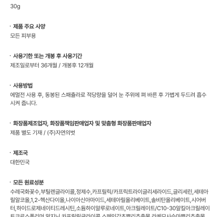
30g
ㆍ제품 주요 사양
모든 피부용
ㆍ사용기한 또는 개봉 후 사용기간
제조일로부터 36개월 / 개봉후 12개월
ㆍ사용방법
에멀전 사용 후, 동봉된 스패츌라로 적당량을 덜어 눈 주위에 펴 바른 후 가볍게 두드려 흡수
시켜 줍니다.
ㆍ화장품제조업자, 화장품책임판매업자 및 맞춤형 화장품판매업자
제품 별도 기재 / (주)자연의벗
ㆍ제조국
대한민국
ㆍ모든 원료성분
수레국화꽃수,부틸렌글라이콜,정제수,카프릴릭/카프릭트라이글리세라이드,글리세린,세테아
릴알코올,1,2-헥산다이올,나이아신아마이드,세테아릴올리베이트,솔비탄올리베이트,시어버
터,하이드로제네이티드레시틴,소듐하이알루로네이트,아크릴레이트/C10-30알킬아크릴레이
트크로스폴리머,알지닌,카프릴릴글라이콜,스페인감초뿌리추출물,라케모사승마뿌리추출물,