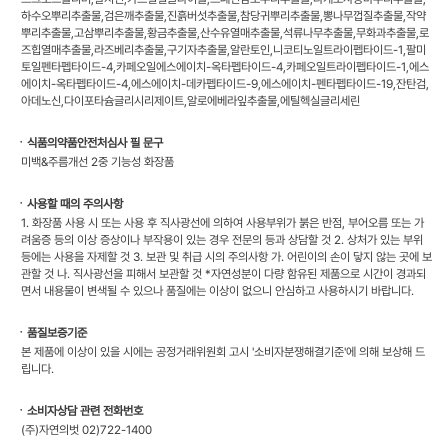
하수오뿌리추출물,검은깨추출물,진흙버섯추출물,참당귀뿌리추출물,뽕나무껍질추출물,작약
뿌리추출물,고삼뿌리추출물,황금추출물,산수유열매추출물,석류나무추출물,무화과추출물,로
즈힙열매추출물,라즈베리추출물,구기자추출물,알란토인,니코티노일트라이펩타이드-1,팔미
토일펜타펩타이드-4,카페오일에스에이치-옥타펩타이드-4,카페오일트라이펩타이드-1,에스
에이치-옥타펩타이드-4,에스에이치-데카펩타이드-9,에스에이치-펜타펩타이드-19,잔탄검,
아데노신,다이포타슘글리시리제이트,알로에베라잎추출물,에틸헥실글리세린
ㆍ식품의약품안전처심사 필 문구
미백&주름개선 2중 기능성 화장품
ㆍ사용할 때의 주의사항
1. 화장품 사용 시 또는 사용 후 직사광선에 의하여 사용부위가 붉은 반점, 부어오름 또는 가
려움증 등의 이상 증상이나 부작용이 있는 경우 전문의 등과 상담할 것 2. 상처가 있는 부위
등에는 사용을 자제할 것 3. 보관 및 취급 시의 주의사항 가. 어린이의 손이 닿지 않는 곳에 보
관할 것 나. 직사광선을 피해서 보관할 것 *자연성분이 다량 함유된 제품으로 시간이 경과되
면서 내용물이 변색될 수 있으나 품질에는 이상이 없으니 안심하고 사용하시기 바랍니다.
ㆍ품질보증기준
본 제품에 이상이 있을 시에는 공정거래위원회 고시 '소비자분쟁해결기준'에 의해 보상해 드
립니다.
ㆍ소비자상담 관련 전화번호
(주)자연의벗 02)722-1400