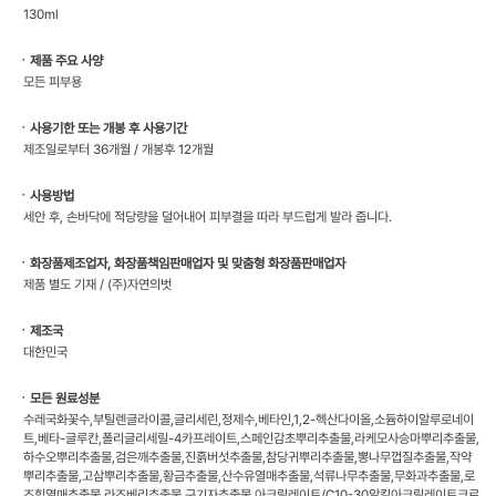
130ml
ㆍ제품 주요 사양
모든 피부용
ㆍ사용기한 또는 개봉 후 사용기간
제조일로부터 36개월 / 개봉후 12개월
ㆍ사용방법
세안 후, 손바닥에 적당량을 덜어내어 피부결을 따라 부드럽게 발라 줍니다.
ㆍ화장품제조업자, 화장품책임판매업자 및 맞춤형 화장품판매업자
제품 별도 기재 / (주)자연의벗
ㆍ제조국
대한민국
ㆍ모든 원료성분
수레국화꽃수,부틸렌글라이콜,글리세린,정제수,베타인,1,2-헥산다이올,소듐하이알루로네이
트,베타-글루칸,폴리글리세릴-4카프레이트,스페인감초뿌리추출물,라케모사승마뿌리추출물,
하수오뿌리추출물,검은깨추출물,진흙버섯추출물,참당귀뿌리추출물,뽕나무껍질추출물,작약
뿌리추출물,고삼뿌리추출물,황금추출물,산수유열매추출물,석류나무추출물,무화과추출물,로
즈힙열매추출물,라즈베리추출물,구기자추출물,아크릴레이트/C10-30알킬아크릴레이트크로