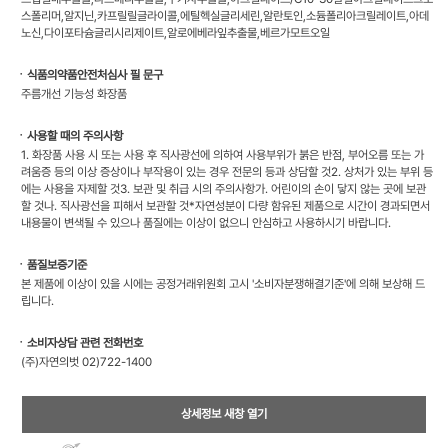
스폴리머,알지닌,카프릴릴글라이콜,에틸헥실글리세린,알란토인,소듐폴리아크릴레이트,아데
노신,다이포타슘글리시리제이트,알로에베라잎추출물,베르가모트오일
ㆍ식품의약품안전처심사 필 문구
주름개선 기능성 화장품
ㆍ사용할 때의 주의사항
1. 화장품 사용 시 또는 사용 후 직사광선에 의하여 사용부위가 붉은 반점, 부어오름 또는 가
려움증 등의 이상 증상이나 부작용이 있는 경우 전문의 등과 상담할 것2. 상처가 있는 부위 등
에는 사용을 자제할 것3. 보관 및 취급 시의 주의사항가. 어린이의 손이 닿지 않는 곳에 보관
할 것나. 직사광선을 피해서 보관할 것*자연성분이 다량 함유된 제품으로 시간이 경과되면서
내용물이 변색될 수 있으나 품질에는 이상이 없으니 안심하고 사용하시기 바랍니다.
ㆍ품질보증기준
본 제품에 이상이 있을 시에는 공정거래위원회 고시 '소비자분쟁해결기준'에 의해 보상해 드
립니다.
ㆍ소비자상담 관련 전화번호
(주)자연의벗 02)722-1400
상세정보 새창 열기